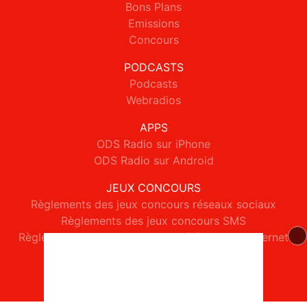
Bons Plans
Emissions
Concours
PODCASTS
Podcasts
Webradios
APPS
ODS Radio sur iPhone
ODS Radio sur Android
JEUX CONCOURS
Règlements des jeux concours réseaux sociaux
Règlements des jeux concours SMS
Règlements des jeux concours téléphone et internet