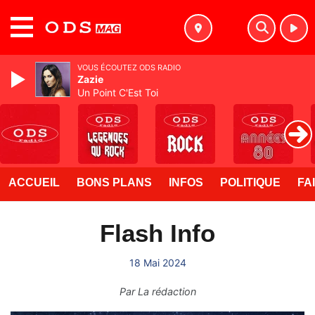
MENU
VOUS ÉCOUTEZ ODS RADIO
Zazie
Un Point C'Est Toi
ACCUEIL
BONS PLANS
INFOS
POLITIQUE
FA
Flash Info
18 Mai 2024
Par
La rédaction