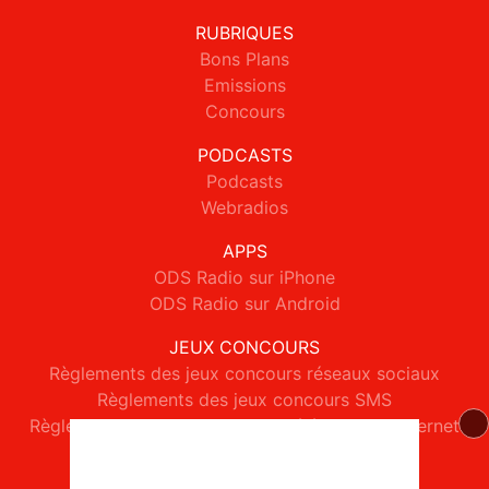
RUBRIQUES
Bons Plans
Emissions
Concours
PODCASTS
Podcasts
Webradios
APPS
ODS Radio sur iPhone
ODS Radio sur Android
JEUX CONCOURS
Règlements des jeux concours réseaux sociaux
Règlements des jeux concours SMS
Règlements des jeux concours téléphone et internet