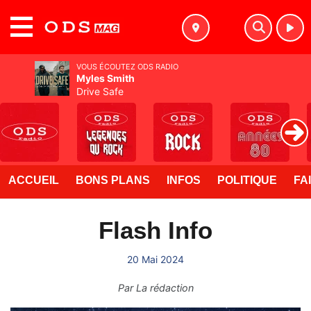
MENU
VOUS ÉCOUTEZ ODS RADIO
Myles Smith
Drive Safe
ACCUEIL
BONS PLANS
INFOS
POLITIQUE
FA
Flash Info
20 Mai 2024
Par
La rédaction