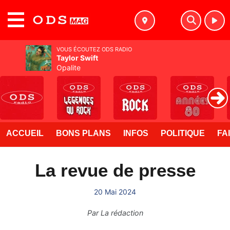
MENU
VOUS ÉCOUTEZ ODS RADIO
Taylor Swift
Opalite
ACCUEIL
BONS PLANS
INFOS
POLITIQUE
FA
La revue de presse
20 Mai 2024
Par
La rédaction