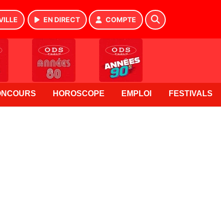
VILLE
EN DIRECT
COMPTE
ONCOURS
HOROSCOPE
EMPLOI
FESTIVALS