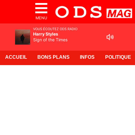
MENU
VOUS ÉCOUTEZ ODS RADIO
Harry Styles
Sign of the Times
ACCUEIL
BONS PLANS
INFOS
POLITIQUE