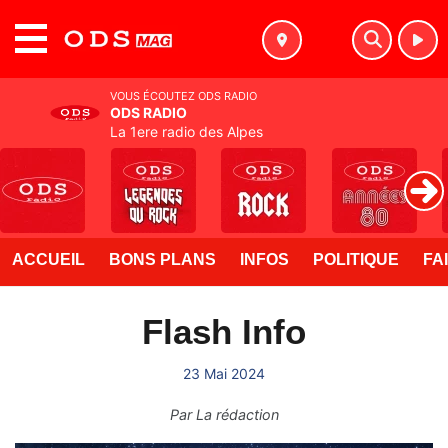
MENU
VOUS ÉCOUTEZ ODS RADIO
ODS RADIO
La 1ere radio des Alpes
ACCUEIL
BONS PLANS
INFOS
POLITIQUE
FA
Flash Info
23 Mai 2024
Par
La rédaction