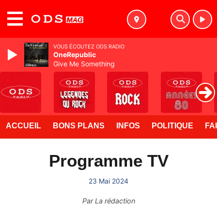
MENU
VOUS ÉCOUTEZ ODS RADIO
OneRepublic
Give Me Something
ACCUEIL
BONS PLANS
INFOS
POLITIQUE
FA
Programme TV
23 Mai 2024
Par
La rédaction