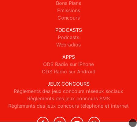
Bons Plans
Emissions
Concours
PODCASTS
Podcasts
Webradios
APPS
ODS Radio sur iPhone
ODS Radio sur Android
JEUX CONCOURS
Règlements des jeux concours réseaux sociaux
Règlements des jeux concours SMS
Règlements des jeux concours téléphone et internet