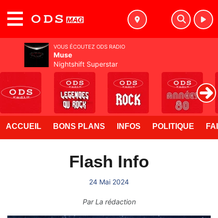
MENU
VOUS ÉCOUTEZ ODS RADIO
Muse
Nightshift Superstar
ACCUEIL
BONS PLANS
INFOS
POLITIQUE
FA
Flash Info
24 Mai 2024
Par
La rédaction