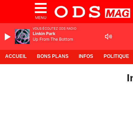
MENU
VOUS ÉCOUTEZ ODS RADIO
Linkin Park
Up From The Bottom
ACCUEIL
BONS PLANS
INFOS
POLITIQUE
I