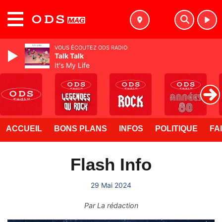
MENU
VOUS ÉCOUTEZ ODS RADIO
Talk Talk
It's My Life
ACCUEIL
BONS PLANS
INFOS
POLITIQUE
FA
Flash Info
29 Mai 2024
Par
La rédaction