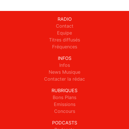
RADIO
Contact
Equipe
Titres diffusés
Fréquences
INFOS
Infos
News Musique
Contacter la rédac
RUBRIQUES
Bons Plans
Emissions
Concours
PODCASTS