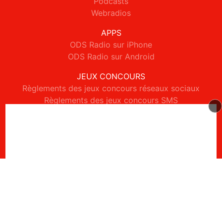
Podcasts
Webradios
APPS
ODS Radio sur iPhone
ODS Radio sur Android
JEUX CONCOURS
Règlements des jeux concours réseaux sociaux
Règlements des jeux concours SMS
Règlements des jeux concours téléphone et internet
© 2026 ODS Radio Tous droits réservés.
Signaler un contenu
-
Mentions légales
-
Politique de cookies
-
Contact