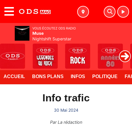
MENU
VOUS ÉCOUTEZ ODS RADIO
Muse
Nightshift Superstar
ACCUEIL
BONS PLANS
INFOS
POLITIQUE
FA
Info trafic
30 Mai 2024
Par
La rédaction