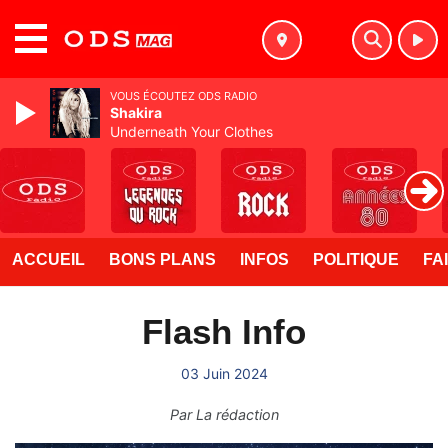
MENU
VOUS ÉCOUTEZ ODS RADIO
Shakira
Underneath Your Clothes
ACCUEIL
BONS PLANS
INFOS
POLITIQUE
FA
Flash Info
03 Juin 2024
Par
La rédaction