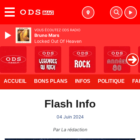
MENU
VOUS ÉCOUTEZ ODS RADIO
Bruno Mars
Locked Out Of Heaven
ACCUEIL
BONS PLANS
INFOS
POLITIQUE
FA
Flash Info
04 Juin 2024
Par
La rédaction