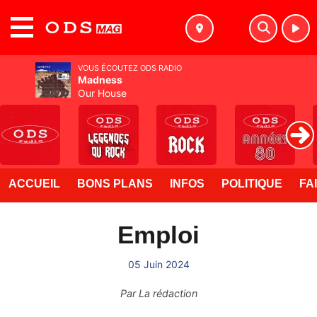
MENU
VOUS ÉCOUTEZ ODS RADIO
Madness
Our House
ACCUEIL
BONS PLANS
INFOS
POLITIQUE
FA
Emploi
05 Juin 2024
Par
La rédaction