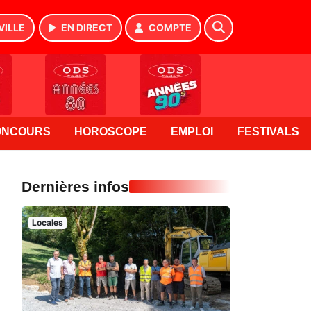
VILLE
EN DIRECT
COMPTE
ONCOURS
HOROSCOPE
EMPLOI
FESTIVALS
Dernières infos
Locales