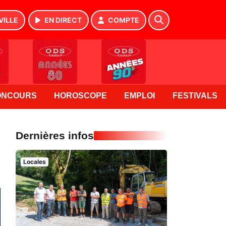
VILLE
EN DIRECT
COMPTE
ONCOURS
HOROSCOPE
EMPLOI
FESTIVALS
Dernières infos
Locales