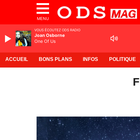
MENU
VOUS ÉCOUTEZ ODS RADIO
Joan Osborne
One Of Us
ACCUEIL
BONS PLANS
INFOS
POLITIQUE
F