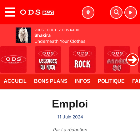
MENU
VOUS ÉCOUTEZ ODS RADIO
Shakira
Underneath Your Clothes
ACCUEIL
BONS PLANS
INFOS
POLITIQUE
FA
Emploi
11 Juin 2024
Par
La rédaction