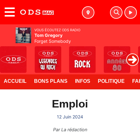
MENU
VOUS ÉCOUTEZ ODS RADIO
Tom Gregory
Forget Somebody
ACCUEIL
BONS PLANS
INFOS
POLITIQUE
FA
Emploi
12 Juin 2024
Par
La rédaction