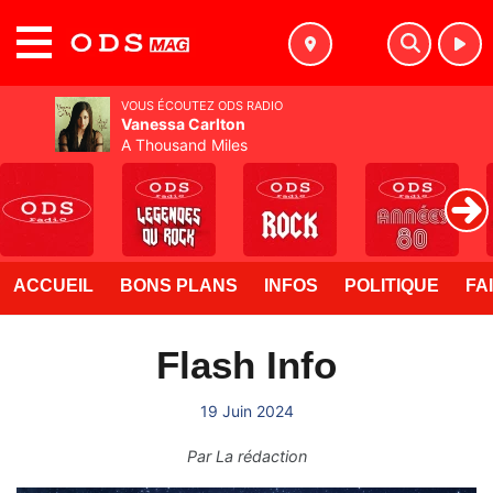
MENU
VOUS ÉCOUTEZ ODS RADIO
Vanessa Carlton
A Thousand Miles
ACCUEIL
BONS PLANS
INFOS
POLITIQUE
FA
Flash Info
19 Juin 2024
Par
La rédaction