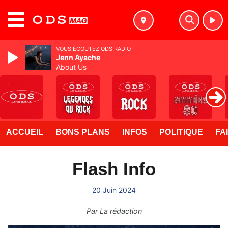
MENU
VOUS ÉCOUTEZ ODS RADIO
Jenn Ayache
About Us
ACCUEIL
BONS PLANS
INFOS
POLITIQUE
FA
Flash Info
20 Juin 2024
Par
La rédaction