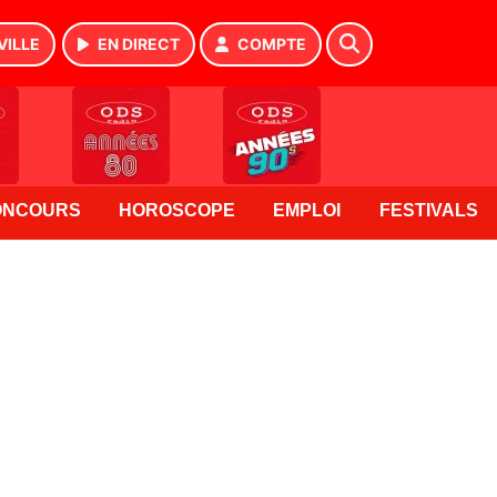
VILLE
EN DIRECT
COMPTE
ONCOURS
HOROSCOPE
EMPLOI
FESTIVALS