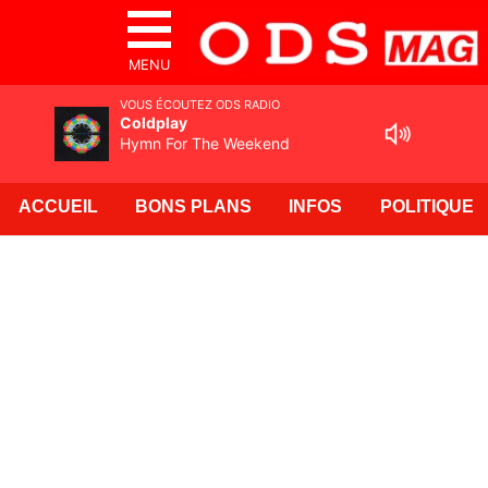
MENU
VOUS ÉCOUTEZ ODS RADIO
Coldplay
Hymn For The Weekend
ACCUEIL
BONS PLANS
INFOS
POLITIQUE