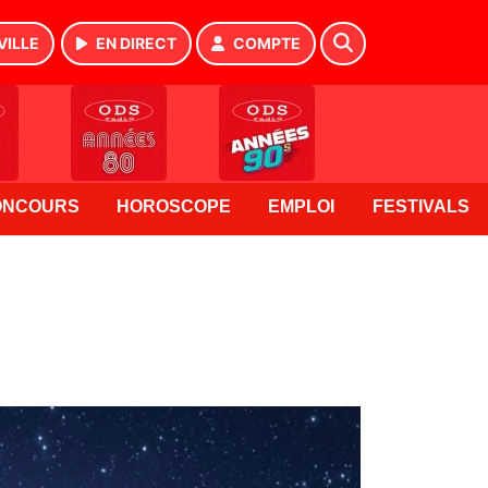
VILLE
EN DIRECT
COMPTE
ONCOURS
HOROSCOPE
EMPLOI
FESTIVALS