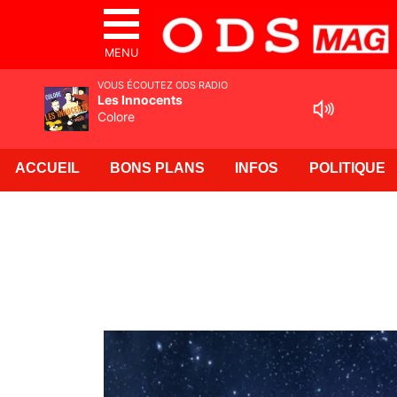
MENU
VOUS ÉCOUTEZ ODS RADIO
Les Innocents
Colore
ACCUEIL
BONS PLANS
INFOS
POLITIQUE