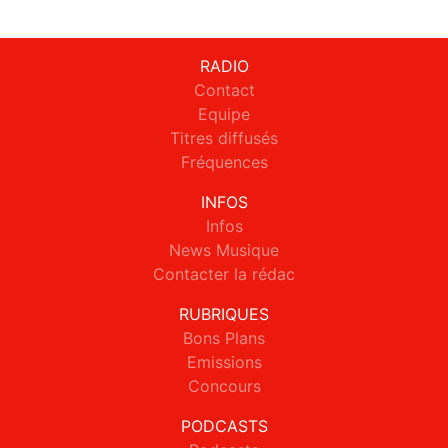
RADIO
Contact
Equipe
Titres diffusés
Fréquences
INFOS
Infos
News Musique
Contacter la rédac
RUBRIQUES
Bons Plans
Emissions
Concours
PODCASTS