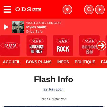
MENU
VOUS ÉCOUTEZ ODS RADIO
Myles Smith
Drive Safe
ACCUEIL
BONS PLANS
INFOS
POLITIQUE
FA
Flash Info
22 Juin 2024
Par
La rédaction