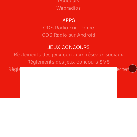
Podcasts
Webradios
APPS
ODS Radio sur iPhone
ODS Radio sur Android
JEUX CONCOURS
Règlements des jeux concours réseaux sociaux
Règlements des jeux concours SMS
Règlements des jeux concours téléphone et internet
© 2026 ODS Radio Tous droits réservés.
Signaler un contenu
-
Mentions légales
-
Politique de cookies
-
Contact