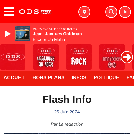
MENU
VOUS ÉCOUTEZ ODS RADIO
Jean-Jacques Goldman
Encore Un Matin
ACCUEIL
BONS PLANS
INFOS
POLITIQUE
FA
Flash Info
26 Juin 2024
Par
La rédaction