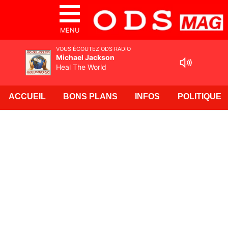
MENU
VOUS ÉCOUTEZ ODS RADIO
Michael Jackson
Heal The World
ACCUEIL
BONS PLANS
INFOS
POLITIQUE