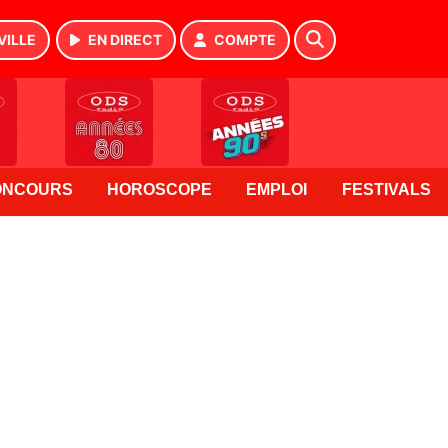
VILLE
EN DIRECT
COMPTE
ONCOURS
HOROSCOPE
EMPLOI
FESTIVALS