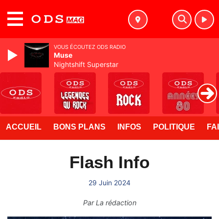
MENU
VOUS ÉCOUTEZ ODS RADIO
Muse
Nightshift Superstar
ACCUEIL
BONS PLANS
INFOS
POLITIQUE
FA
Flash Info
29 Juin 2024
Par
La rédaction