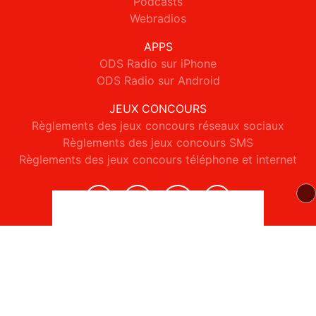
Podcasts
Webradios
APPS
ODS Radio sur iPhone
ODS Radio sur Android
JEUX CONCOURS
Règlements des jeux concours réseaux sociaux
Règlements des jeux concours SMS
Règlements des jeux concours téléphone et internet
© 2026 ODS Radio Tous droits réservés.
Signaler un contenu
-
Mentions légales
-
Politique de cookies
-
Contact