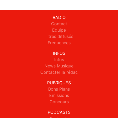
RADIO
Contact
Equipe
Titres diffusés
Fréquences
INFOS
Infos
News Musique
Contacter la rédac
RUBRIQUES
Bons Plans
Emissions
Concours
PODCASTS