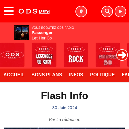
MENU
VOUS ÉCOUTEZ ODS RADIO
Passenger
Let Her Go
ACCUEIL
BONS PLANS
INFOS
POLITIQUE
FA
Flash Info
30 Juin 2024
Par
La rédaction