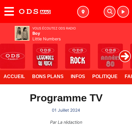
MENU
VOUS ÉCOUTEZ ODS RADIO
Boy
Little Numbers
ACCUEIL
BONS PLANS
INFOS
POLITIQUE
FA
Programme TV
01 Juillet 2024
Par
La rédaction