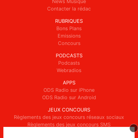
News Musique
Contacter la rédac
RUBRIQUES
Bons Plans
Emissions
Concours
PODCASTS
Podcasts
Webradios
APPS
ODS Radio sur iPhone
ODS Radio sur Android
JEUX CONCOURS
Règlements des jeux concours réseaux sociaux
Règlements des jeux concours SMS
Règlements des jeux concours téléphone et internet