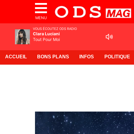
MENU
VOUS ÉCOUTEZ ODS RADIO
Clara Luciani
Tout Pour Moi
ACCUEIL
BONS PLANS
INFOS
POLITIQUE