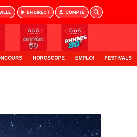
VILLE
EN DIRECT
COMPTE
ONCOURS
HOROSCOPE
EMPLOI
FESTIVALS