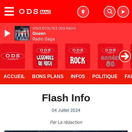
MENU
VOUS ÉCOUTEZ ODS RADIO
Queen
Radio Gaga
ACCUEIL
BONS PLANS
INFOS
POLITIQUE
FA
Flash Info
04 Juillet 2024
Par
La rédaction