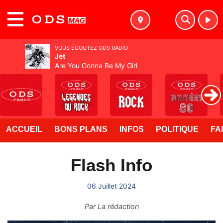
MENU
VOUS ÉCOUTEZ ODS RADIO
Jet
Are You Gonna Be My Girl
ACCUEIL
BONS PLANS
INFOS
POLITIQUE
FA
Flash Info
06 Juillet 2024
Par
La rédaction