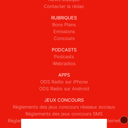
Contacter la rédac
RUBRIQUES
Bons Plans
Emissions
Concours
PODCASTS
Podcasts
Webradios
APPS
ODS Radio sur iPhone
ODS Radio sur Android
JEUX CONCOURS
Règlements des jeux concours réseaux sociaux
Règlements des jeux concours SMS
Règlements des jeux concours téléphone et internet