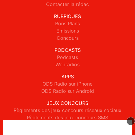
Contacter la rédac
RUBRIQUES
Bons Plans
Emissions
Concours
PODCASTS
Podcasts
Webradios
APPS
ODS Radio sur iPhone
ODS Radio sur Android
JEUX CONCOURS
Règlements des jeux concours réseaux sociaux
Règlements des jeux concours SMS
Règlements des jeux concours téléphone et internet