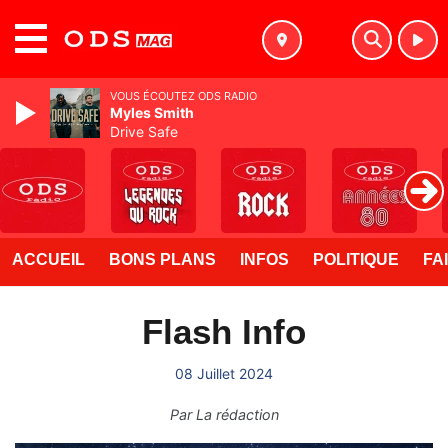
MENU
VOUS ÉCOUTEZ ODS RADIO
Myles Smith
Drive Safe
ACCUEIL
BONS PLANS
INFOS
POLITIQUE
FA
Flash Info
08 Juillet 2024
Par
La rédaction