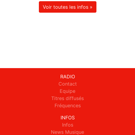
Voir toutes les infos »
RADIO
Contact
Equipe
Titres diffusés
Fréquences
INFOS
Infos
News Musique