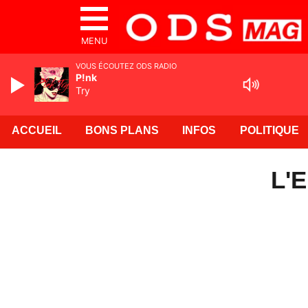
MENU
VOUS ÉCOUTEZ ODS RADIO
P!nk
Try
ACCUEIL
BONS PLANS
INFOS
POLITIQUE
L'