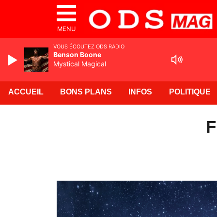
MENU
VOUS ÉCOUTEZ ODS RADIO
Benson Boone
Mystical Magical
ACCUEIL
BONS PLANS
INFOS
POLITIQUE
F