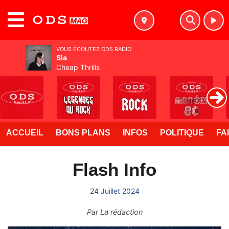
MENU
VOUS ÉCOUTEZ ODS RADIO
Sia
Cheap Thrills
ACCUEIL
BONS PLANS
INFOS
POLITIQUE
FA
Flash Info
24 Juillet 2024
Par
La rédaction