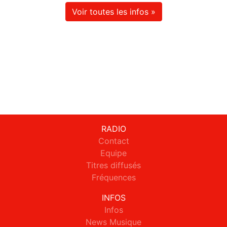
Voir toutes les infos »
RADIO
Contact
Equipe
Titres diffusés
Fréquences
INFOS
Infos
News Musique