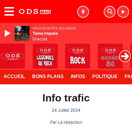
MENU
VOUS ÉCOUTEZ ODS RADIO
Tame Impala
Dracula
ACCUEIL
BONS PLANS
INFOS
POLITIQUE
FA
Info trafic
24 Juillet 2024
Par
La rédaction