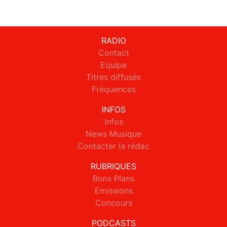
RADIO
Contact
Equipe
Titres diffusés
Fréquences
INFOS
Infos
News Musique
Contacter la rédac
RUBRIQUES
Bons Plans
Emissions
Concours
PODCASTS