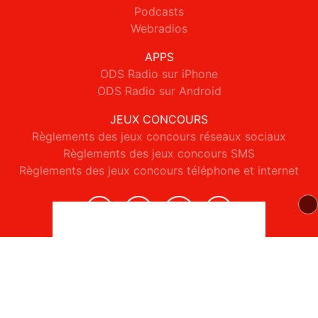
Podcasts
Webradios
APPS
ODS Radio sur iPhone
ODS Radio sur Android
JEUX CONCOURS
Règlements des jeux concours réseaux sociaux
Règlements des jeux concours SMS
Règlements des jeux concours téléphone et internet
© 2026 ODS Radio Tous droits réservés.
Signaler un contenu
-
Mentions légales
-
Politique de cookies
-
Contact