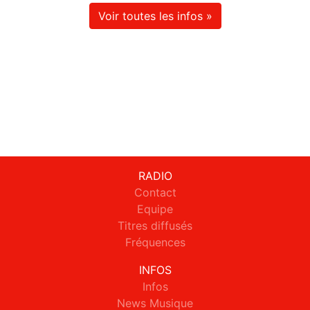
Voir toutes les infos »
RADIO
Contact
Equipe
Titres diffusés
Fréquences
INFOS
Infos
News Musique