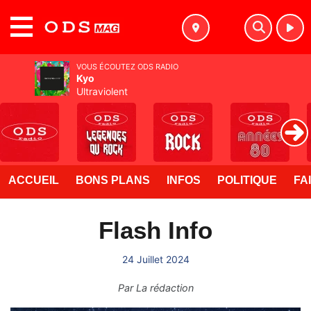
MENU
VOUS ÉCOUTEZ ODS RADIO
Kyo
Ultraviolent
ACCUEIL
BONS PLANS
INFOS
POLITIQUE
FA
Flash Info
24 Juillet 2024
Par
La rédaction