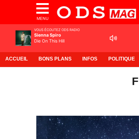
MENU
VOUS ÉCOUTEZ ODS RADIO
Sienna Spiro
Die On This Hill
ACCUEIL
BONS PLANS
INFOS
POLITIQUE
F