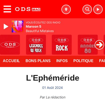
MENU
VOUS ÉCOUTEZ ODS RADIO
Maroon 5
Beautiful Mistakes
ACCUEIL
BONS PLANS
INFOS
POLITIQUE
FA
L'Ephéméride
01 Août 2024
Par
La rédaction