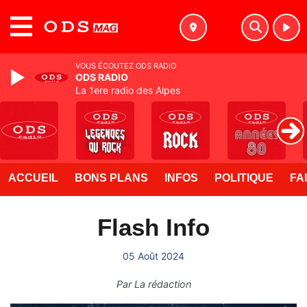
MENU
VOUS ÉCOUTEZ ODS RADIO
ODS RADIO
La 1ere radio des Alpes
ACCUEIL
BONS PLANS
INFOS
POLITIQUE
FA
Flash Info
05 Août 2024
Par
La rédaction