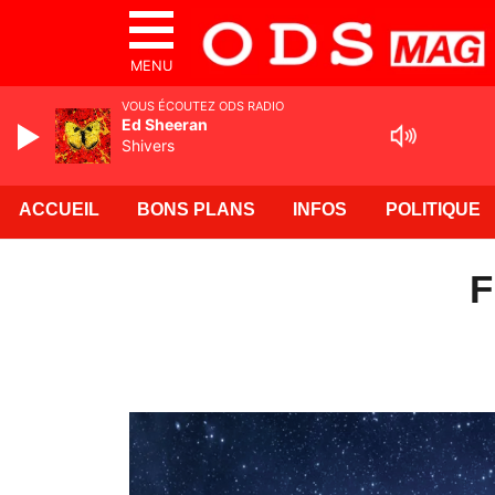
MENU
VOUS ÉCOUTEZ ODS RADIO
Ed Sheeran
Shivers
ACCUEIL
BONS PLANS
INFOS
POLITIQUE
F