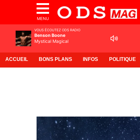
MENU
VOUS ÉCOUTEZ ODS RADIO
Benson Boone
Mystical Magical
ACCUEIL
BONS PLANS
INFOS
POLITIQUE