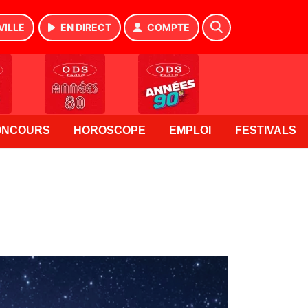
VILLE
EN DIRECT
COMPTE
ONCOURS
HOROSCOPE
EMPLOI
FESTIVALS