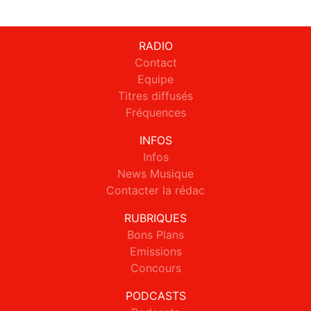
RADIO
Contact
Equipe
Titres diffusés
Fréquences
INFOS
Infos
News Musique
Contacter la rédac
RUBRIQUES
Bons Plans
Emissions
Concours
PODCASTS