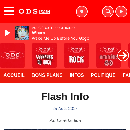
MENU
VOUS ÉCOUTEZ ODS RADIO
Wham
Wake Me Up Before You Gogo
ACCUEIL
BONS PLANS
INFOS
POLITIQUE
FA
Flash Info
25 Août 2024
Par
La rédaction