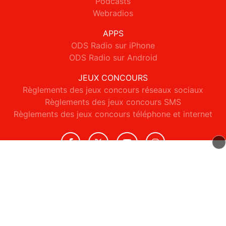
Podcasts
Webradios
APPS
ODS Radio sur iPhone
ODS Radio sur Android
JEUX CONCOURS
Règlements des jeux concours réseaux sociaux
Règlements des jeux concours SMS
Règlements des jeux concours téléphone et internet
© 2026 ODS Radio Tous droits réservés.
Signaler un contenu
-
Mentions légales
-
Politique de cookies
-
Contact