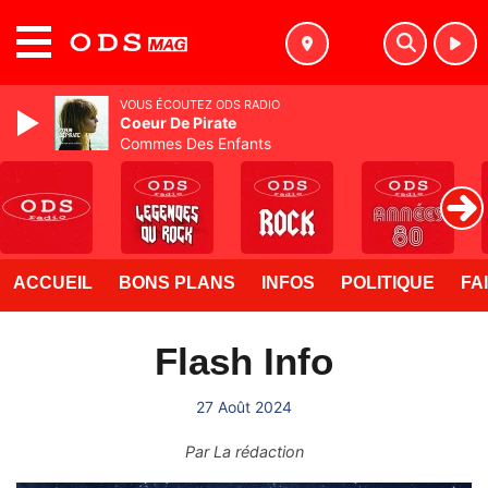
MENU
VOUS ÉCOUTEZ ODS RADIO
Coeur De Pirate
Commes Des Enfants
ACCUEIL
BONS PLANS
INFOS
POLITIQUE
FA
Flash Info
27 Août 2024
Par
La rédaction