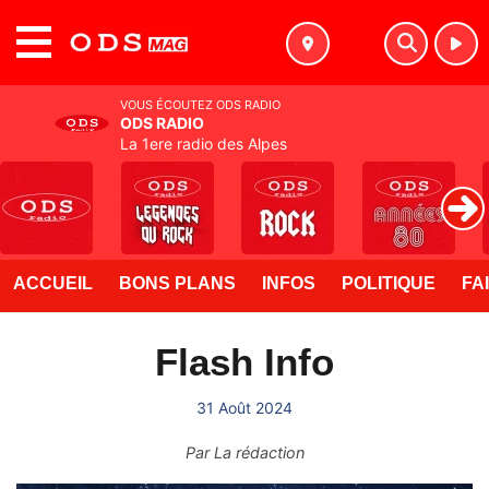
MENU
VOUS ÉCOUTEZ ODS RADIO
ODS RADIO
La 1ere radio des Alpes
ACCUEIL
BONS PLANS
INFOS
POLITIQUE
FA
Flash Info
31 Août 2024
Par
La rédaction