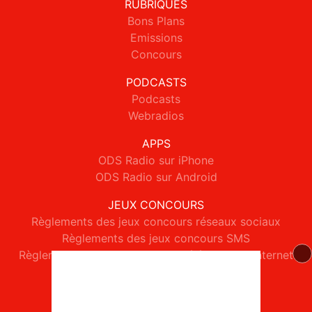
RUBRIQUES
Bons Plans
Emissions
Concours
PODCASTS
Podcasts
Webradios
APPS
ODS Radio sur iPhone
ODS Radio sur Android
JEUX CONCOURS
Règlements des jeux concours réseaux sociaux
Règlements des jeux concours SMS
Règlements des jeux concours téléphone et internet