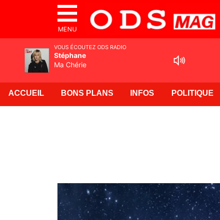
MENU
VOUS ÉCOUTEZ ODS RADIO
Stéphane
Ma Chérie
ACCUEIL
BONS PLANS
INFOS
POLITIQUE