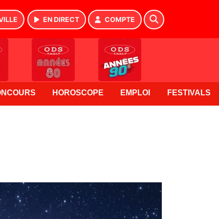
VILLE
EN DIRECT
COMPTE
ONCOURS
HOROSCOPE
EMPLOI
FESTIVALS