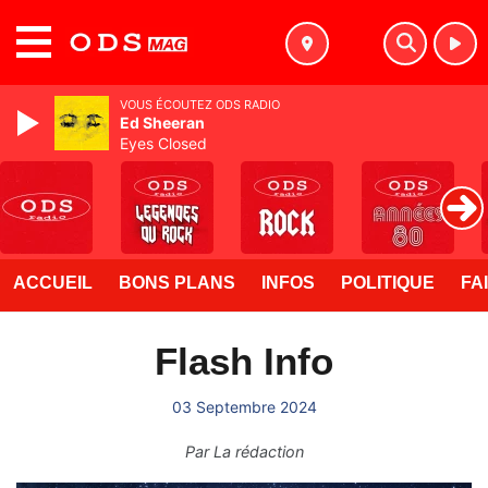
MENU
VOUS ÉCOUTEZ ODS RADIO
Ed Sheeran
Eyes Closed
ACCUEIL
BONS PLANS
INFOS
POLITIQUE
FA
Flash Info
03 Septembre 2024
Par
La rédaction