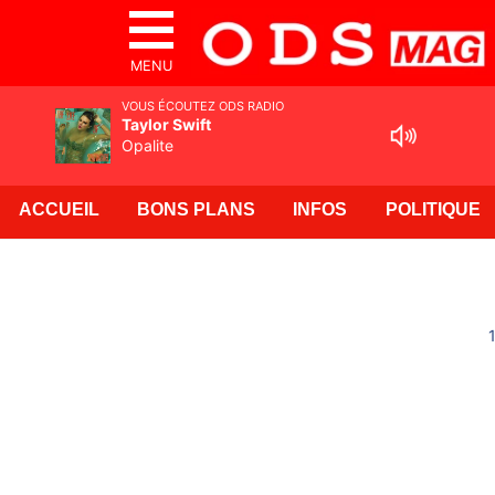
MENU
VOUS ÉCOUTEZ ODS RADIO
Taylor Swift
Opalite
ACCUEIL
BONS PLANS
INFOS
POLITIQUE