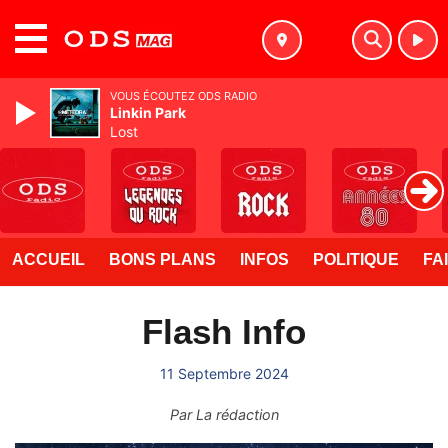
MENU
VOUS ÉCOUTEZ ODS RADIO
Linkin Park
Lost
ACCUEIL
BONS PLANS
INFOS
POLITIQUE
FA
Flash Info
11 Septembre 2024
Par
La rédaction