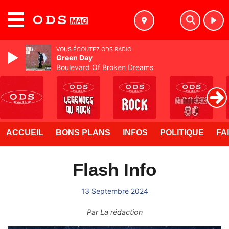
MENU
VOUS ÉCOUTEZ ODS RADIO
Green Day
Boulevard Of Broken Dreams
ACCUEIL
BONS PLANS
INFOS
POLITIQUE
FA
Flash Info
13 Septembre 2024
Par
La rédaction