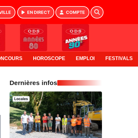
VILLE
EN DIRECT
COMPTE
ONCOURS
HOROSCOPE
EMPLOI
FESTIVALS
Dernières infos
Locales