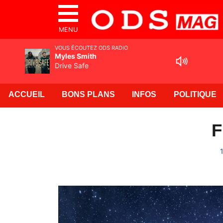
MENU
VOUS ÉCOUTEZ ODS RADIO
Myles Smith
Drive Safe
ACCUEIL
BONS PLANS
INFOS
POLITIQUE
F